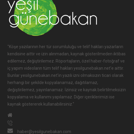
"Köşe yazılarının her tür sorumluluğu ve telif hakları yazarların
kendisine aittir ve izin alınmadan, kaynak gösterilmeden iktibas
edilemez, değiştirilemez. Röportajların, özel haber-fotoğraf ve
iç yapım videoların tüm telif hakları yesilgunebakan.net'e aittir.
Bunlar yesilgunebakan.net'in yazılı izni olmaksızın ticari olarak
herhangi bir şekilde kopyalanamaz, dağıtılamaz,
değiştirilemez, yayınlanamaz. İzinsiz ve kaynak belirtilmeksizin
kopyalama ve kullanımı yapılamaz. Diğer içeriklerimizi ise
kaynak göstererek kullanabilirsiniz."
haber@yesilgunebakan.com