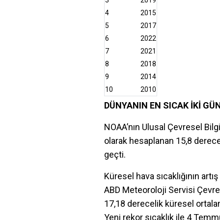
3
2019
4
2015
5
2017
6
2022
7
2021
8
2018
9
2014
10
2010
DÜNYANIN EN SICAK İKİ GÜ
NOAA’nın Ulusal Çevresel Bilgi
olarak hesaplanan 15,8 derece
geçti.
Küresel hava sıcaklığının artış
ABD Meteoroloji Servisi Çevre
17,18 derecelik küresel ortala
Yeni rekor sıcaklık ile 4 Temm