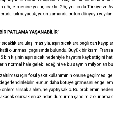
n göç etmesine yol açacaktır. Göç yolları da Türkiye ve Avr
an orada kalmayacak, yakın zamanda bütün dünyaya yayıla
BİR PATLAMA YAŞANABİLİR"
ıcaklıklara ulaşılmasıyla, aşırı sıcaklara bağlı can kayıpl
atli olunması çağrısında bulundu. Büyük bir kısmı Fransa'
 bin kişinin aşırı sıcak nedeniyle hayatını kaybettiğini hat
in normal hale gelebileceğini ve bu sayının milyonları bul
azaltılması için fosil yakıt kullanımının önüne geçilmesi g
ta değerlendirilebilir. Bunun daha kötüye gitmesini engel
lem alırsak alalım, ne yaptıysak o. Bu problemin nedeni
rakacak olursak en azından durdurma şansımız olur ama o