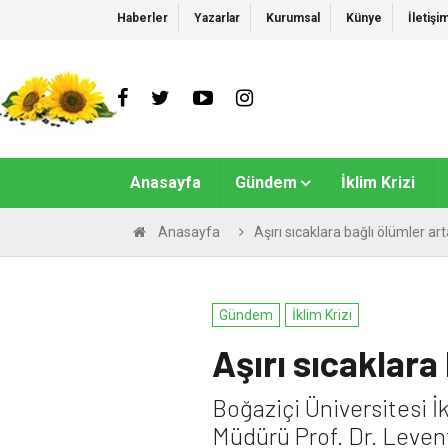
Haberler
Yazarlar
Kurumsal
Künye
İletişi
Anasayfa
Gündem
İklim Krizi
Anasayfa
Aşırı sıcaklara bağlı ölümler arta
Gündem
İklim Krizi
Aşırı sıcaklara 
Boğaziçi Üniversitesi İ
Müdürü Prof. Dr. Levent