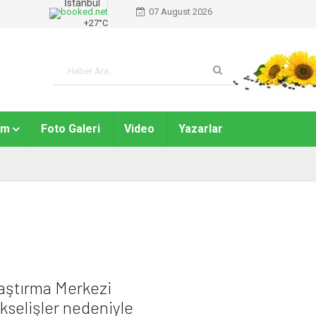
İstanbul
07 August 2026
+
27°
C
am
Foto Galeri
Video
Yazarlar
raştırma Merkezi
kselişler nedeniyle