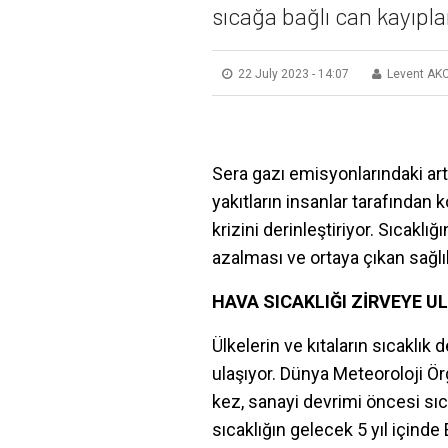
sıcağa bağlı can kayıpl
22 July 2023 - 14:07
Levent AK
Sera gazı emisyonlarındaki art
yakıtların insanlar tarafından 
krizini derinleştiriyor. Sıcakl
azalması ve ortaya çıkan sağlık
HAVA SICAKLIĞI ZİRVEYE U
Ülkelerin ve kıtaların sıcaklık 
ulaşıyor. Dünya Meteoroloji Ör
kez, sanayi devrimi öncesi sıc
sıcaklığın gelecek 5 yıl içinde