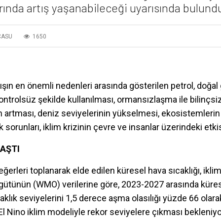
arında artış yaşanabileceği uyarısında bulund
CASU
1650
ışın en önemli nedenleri arasında gösterilen petrol, doğal 
kontrolsüz şekilde kullanılması, ormansızlaşma ile bilinçsi
ığın artması, deniz seviyelerinin yükselmesi, ekosistemleri
 sorunları, iklim krizinin çevre ve insanlar üzerindeki etki
LAŞTI
değerleri toplanarak elde edilen küresel hava sıcaklığı, iklim 
gütünün (WMO) verilerine göre, 2023-2027 arasında küresel
aklık seviyelerini 1,5 derece aşma olasılığı yüzde 66 olar
 El Nino iklim modeliyle rekor seviyelere çıkması bekleniyo