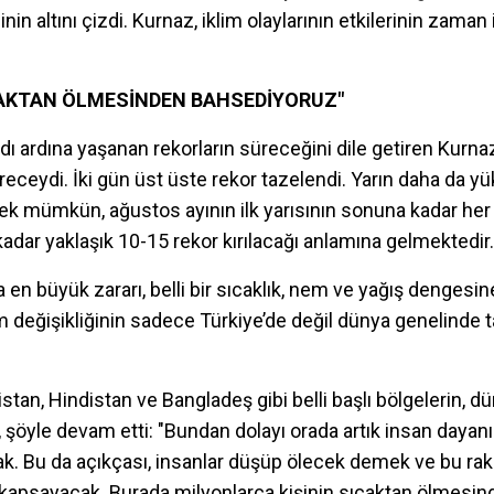
in altını çizdi. Kurnaz, iklim olaylarının etkilerinin zaman
CAKTAN ÖLMESİNDEN BAHSEDİYORUZ"
dı ardına yaşanan rekorların süreceğini dile getiren Kurnaz ş
eceydi. İki gün üst üste rekor tazelendi. Yarın daha da
 mümkün, ağustos ayının ilk yarısının sonuna kadar her gü
dar yaklaşık 10-15 rekor kırılacağı anlamına gelmektedir.
 en büyük zararı, belli bir sıcaklık, nem ve yağış dengesin
im değişikliğinin sadece Türkiye’de değil dünya genelinde t
istan, Hindistan ve Bangladeş gibi belli başlı bölgelerin, 
, şöyle devam etti: "Bundan dolayı orada artık insan dayanı
ak. Bu da açıkçası, insanlar düşüp ölecek demek ve bu r
anı kapsayacak. Burada milyonlarca kişinin sıcaktan ölmes