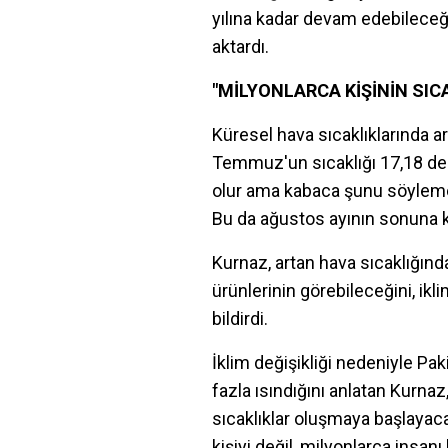
yılına kadar devam edebileceğin
aktardı.
"MİLYONLARCA KİŞİNİN SI
Küresel hava sıcaklıklarında ar
Temmuz'un sıcaklığı 17,18 der
olur ama kabaca şunu söylemek
Bu da ağustos ayının sonuna ka
Kurnaz, artan hava sıcaklığında
ürünlerinin görebileceğini, ikl
bildirdi.
İklim değişikliği nedeniyle Pak
fazla ısındığını anlatan Kurnaz
sıcaklıklar oluşmaya başlayac
kişiyi değil, milyonlarca ins