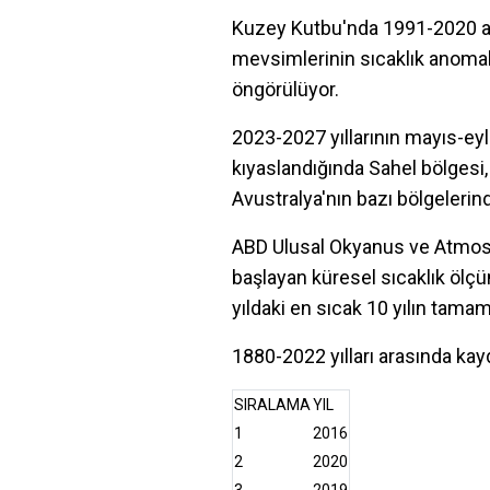
Kuzey Kutbu'nda 1991-2020 aras
mevsimlerinin sıcaklık anomal
öngörülüyor.
2023-2027 yıllarının mayıs-eylü
kıyaslandığında Sahel bölgesi
Avustralya'nın bazı bölgelerin
ABD Ulusal Okyanus ve Atmosfe
başlayan küresel sıcaklık ölçüml
yıldaki en sıcak 10 yılın tama
1880-2022 yılları arasında kayd
SIRALAMA
YIL
1
2016
2
2020