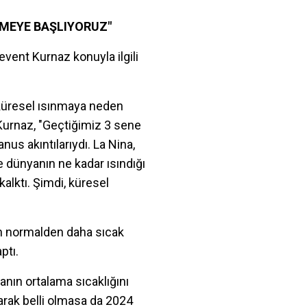
RMEYE BAŞLIYORUZ"
Levent Kurnaz konuyla ilgili
n küresel ısınmaya neden
Kurnaz, "Geçtiğimiz 3 sene
us akıntılarıydı. La Nina,
 dünyanın ne kadar ısındığı
alktı. Şimdi, küresel
rın normalden daha sıcak
ptı.
nın ortalama sıcaklığını
larak belli olmasa da 2024