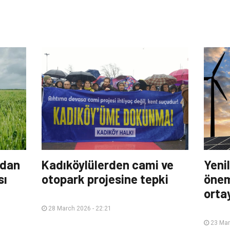
rdan
Kadıköylülerden cami ve
Yenil
sı
otopark projesine tepki
önem
orta
28 March 2026 - 22:21
23 Mar