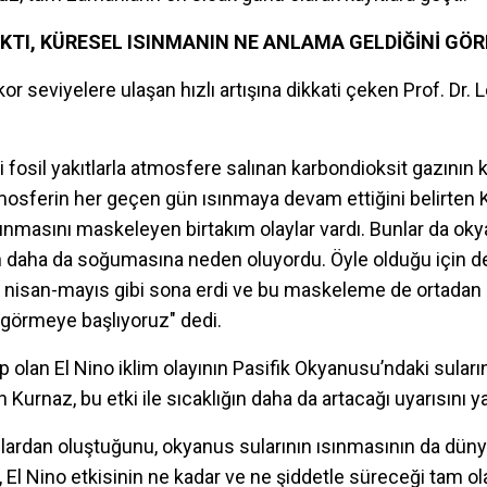
TI, KÜRESEL ISINMANIN NE ANLAMA GELDİĞİNİ GÖ
or seviyelere ulaşan hızlı artışına dikkati çeken Prof. Dr. 
i fosil yakıtlarla atmosfere salınan karbondioksit gazını
osferin her geçen gün ısınmaya devam ettiğini belirten 
ınmasını maskeleyen birtakım olaylar vardı. Bunlar da okyan
n daha da soğumasına neden oluyordu. Öyle olduğu için de
, nisan-mayıs gibi sona erdi ve bu maskeleme de ortadan k
 görmeye başlıyoruz" dedi.
hip olan El Nino iklim olayının Pasifik Okyanusu’ndaki sula
 Kurnaz, bu etki ile sıcaklığın daha da artacağı uyarısını ya
lardan oluştuğunu, okyanus sularının ısınmasının da dünya
, El Nino etkisinin ne kadar ve ne şiddetle süreceği tam o