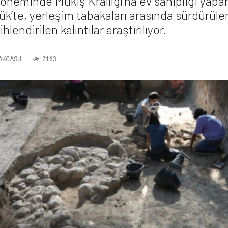
neminde Mukiş Krallığı’na ev sahipliği yapa
k’te, yerleşim tabakaları arasında sürdürüle
hlendirilen kalıntılar araştırılıyor.
AKCASU
2163