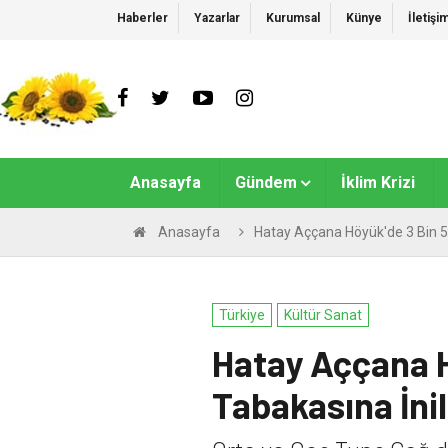
Haberler
Yazarlar
Kurumsal
Künye
İletişi
Anasayfa
Gündem
İklim Krizi
Anasayfa
Hatay Aççana Höyük'de 3 Bin 50
Türkiye
Kültür Sanat
Hatay Aççana H
Tabakasına İnil