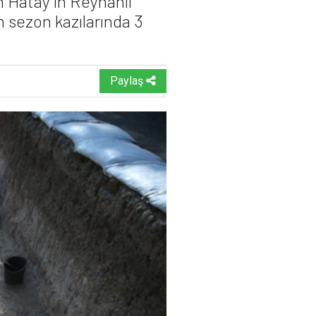
n Hatay’ın Reyhanlı
n sezon kazılarında 3
Paylaş