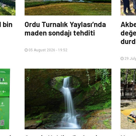
 bin
Ordu Turnalık Yaylası’nda
Akbe
maden sondajı tehditi
değe
durd
05 August 2026 - 19:52
29 July