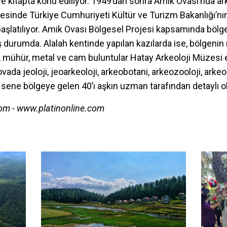
e kitapta konu ediliyor. 1949’dan sonra Amik Ovası’nda ar
esinde Türkiye Cumhuriyeti Kültür ve Turizm Bakanlığı’nın i
başlatılıyor. Amik Ovası Bölgesel Projesi kapsamında bölg
 durumda. Alalah kentinde yapılan kazılarda ise, bölgenin
, mühür, metal ve cam buluntular Hatay Arkeoloji Müzesi 
ovada jeoloji, jeoarkeoloji, arkeobotani, arkeozooloji, arke
er sene bölgeye gelen 40’ı aşkın uzman tarafından detaylı o
om - www.platinonline.com