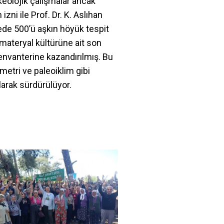
keolojik çalışmalar ancak
zni ile Prof. Dr. K. Aslıhan
ede 500’ü aşkın höyük tespit
 materyal kültürüne ait son
envanterine kazandırılmış. Bu
ometri ve paleoiklim gibi
larak sürdürülüyor.