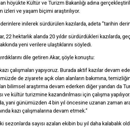
apılan höyükte Kültür ve Turizm Bakanlığı adına gerçekleştiri
izleri ve yaşam biçimi araştırılıyor.
rinlere inilerek sürdürülen kazılarda, adeta “tarihin derinl
r, 22 hektarlık alanda 20 yıldır sürdürdükleri kazılarda, g
kkında yeni verilere ulaştıklarını söyledi.
ırdıklarını dile getiren Akar, şöyle konuştu:
kazı çalışmaları yapıyoruz. Burada aktif kazılar devam ed
nümüzde de ziyarete açık olan alanların bakımına, temizli
ndan bilimsel araştırma devam ederken diğer yandan da Tun
ı ve kültür turizmine kazandırılması için çalışma yapılıyor
da, yani günümüzden 4 bin yıl öncesine uzanan zaman aral
anında kazı çalışmalarına devam etmek.”
i sezonlarda sayısı azalan ekibin bu yıl daha kalabalık old