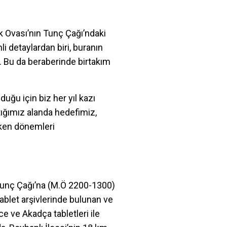
k Ovası’nın Tunç Çağı’ndaki
i detaylardan biri, buranın
z. Bu da beraberinde birtakım
uğu için biz her yıl kazı
tığımız alanda hedefimiz,
rken dönemleri
Tunç Çağı’na (M.Ö 2200-1300)
 tablet arşivlerinde bulunan ve
e ve Akadça tabletleri ile