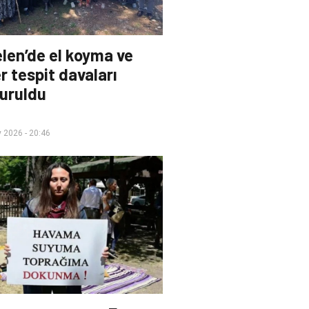
len’de el koyma ve
r tespit davaları
uruldu
 2026 - 20:46