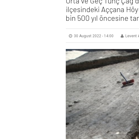
Orta ve Geç Tunç Çağ dö
ilçesindeki Aççana Höyü
bin 500 yıl öncesine tari
30 August 2022 - 14:00
Levent 