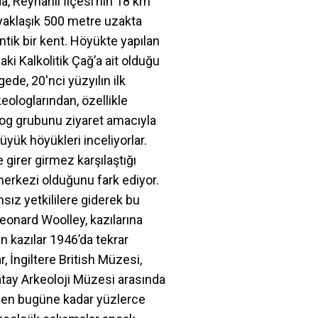
a, Reyhanlı İlçesi’nin 18 km
yaklaşık 500 metre uzakta
ntik bir kent. Höyükte yapılan
aki Kalkolitik Çağ’a ait olduğu
ede, 20'nci yüzyılın ilk
eologlarından, özellikle
olog grubunu ziyaret amacıyla
yük höyükleri inceliyorlar.
girer girmez karşılaştığı
rkezi olduğunu fark ediyor.
ız yetkililere giderek bu
Leonard Woolley, kazılarına
n kazılar 1946’da tekrar
, İngiltere British Müzesi,
tay Arkeoloji Müzesi arasında
mden bugüne kadar yüzlerce