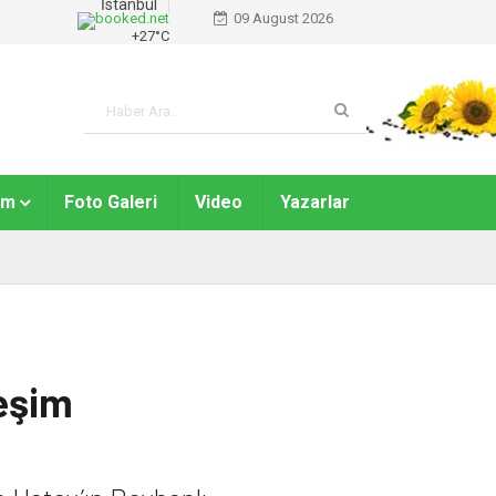
İstanbul
09 August 2026
+
27°
C
am
Foto Galeri
Video
Yazarlar
leşim