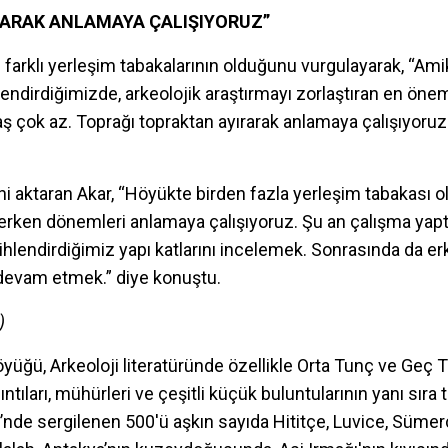
RARAK ANLAMAYA ÇALIŞIYORUZ”
 farklı yerleşim tabakalarının olduğunu vurgulayarak, “Ami
endirdiğimizde, arkeolojik araştırmayı zorlaştıran en öneml
 taş çok az. Toprağı topraktan ayırarak anlamaya çalışıyoru
i aktaran Akar, “Höyükte birden fazla yerleşim tabakası old
a erken dönemleri anlamaya çalışıyoruz. Şu an çalışma yap
ihlendirdiğimiz yapı katlarını incelemek. Sonrasında da e
 devam etmek.” diye konuştu.
)
ğü, Arkeoloji literatüründe özellikle Orta Tunç ve Geç 
ıntıları, mühürleri ve çeşitli küçük buluntularının yanı sıra
de sergilenen 500'ü aşkın sayıda Hititçe, Luvice, Sümerc