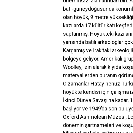
önemli kazı alanlarından biri. 
batı-güneydoğusunda konumlan
olan höyük, 9 metre yüksekliği
kazılarda 17 kültür katı keşfedi
saptanmış. Höyükteki kazıların 
yarısında batılı arkeologlar ç
Kargamış ve Irak’taki arkeoloj
bölgeye geliyor. Amerikalı gru
Woolley, izin alarak kıyıda kö
materyallerden buranın görün
O zamanlar Hatay henüz Türkiy
höyükte kendisi için çalışma iz
İkinci Dünya Savaşı’na kadar, 
başlıyor ve 1949’da son buluyo
Oxford Ashmolean Müzesi, Lond
dönemin şartnameleri ve koşul