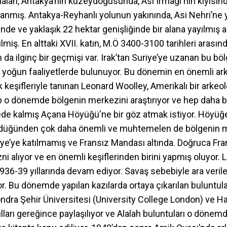
Alalah, Antakya’nın kuzeydoğusunda, Asi Irmağı'nın kıyısınd
mış. Antakya-Reyhanlı yolunun yakınında, Asi Nehri’ne 
nde ve yaklaşık 22 hektar genişliğinde bir alana yayılmış a
lmiş. En alttaki XVII. katın, M.Ö 3400-3100 tarihleri arasınd
da ilginç bir geçmişi var. Irak’tan Suriye’ye uzanan bu bölg
ok yoğun faaliyetlerde bulunuyor. Bu dönemin en önemli ark
ik keşifleriyle tanınan Leonard Woolley, Amerikalı bir arke
p o dönemde bölgenin merkezini araştırıyor ve hep daha bü
şede kalmış Açana Höyüğü'ne bir göz atmak istiyor. Höyüğe 
düğünden çok daha önemli ve muhtemelen de bölgenin me
e’ye katılmamış ve Fransız Mandası altında. Doğruca Frans
ni alıyor ve en önemli keşiflerinden birini yapmış oluyor. 
1936-39 yıllarında devam ediyor. Savaş sebebiyle ara verile
r. Bu dönemde yapılan kazılarda ortaya çıkarılan buluntular
ra Şehir Üniversitesi (University College London) ve Ha
ları gereğince paylaşılıyor ve Alalah buluntuları o döne