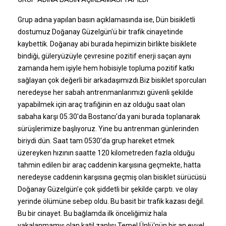
Grup adına yapılan basın açıklamasında ise, Dün bisikletli
dostumuz Doğanay Güzelgün'ü bir trafik cinayetinde
kaybettik. Doğanay abi burada hepimizin birlikte bisiklete
bindiği, güleryüzüyle çevresine pozitif enerji saçan aynı
zamanda hem işiyle hem hobisiyle topluma pozitif katkı
sağlayan çok değerli bir arkadaşımızdı.Biz bisiklet sporcuları
neredeyse her sabah antrenmanlarımızı güvenli şekilde
yapabilmek için araç trafiğinin en az olduğu saat olan
sabaha karşı 05.30'da Bostancı'da yani burada toplanarak
sürüşlerimize başlıyoruz. Yine bu antrenman günlerinden
biriydi dün. Saat tam 0530'da grup hareket etmek
üzereyken hızının saatte 120 kilometreden fazla olduğu
tahmin edilen bir araç caddenin karşısına geçmekte, hatta
neredeyse caddenin karşısına geçmiş olan bisiklet sürücüsü
Doğanay Güzelgün'e çok şiddetli bir şekilde çarptı. ve olay
yerinde ölümüne sebep oldu. Bu basit bir trafik kazası değil.
Bu bir cinayet. Bu bağlamda ilk önceliğimiz hala
yakalanmamış olan katil zanlısı Temel Ünlü'nün bir an evvel