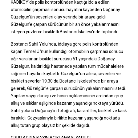
KADIKÖY'de polis kontorolünden kaçtığı iddia edilen
otomobilin çarpması sonucu hayatını kaybeden Doğanay
Güzelgün'ün sevenleri olay yerinde bir araya geldi.
Güzelgün'e çarpan sürücünün bir an önce yakalanmasını
isteyen yüzlerce bisikletli Bostancı İskelesi'nde toplandı.
Bostancı Sahil Yolu'nda, iddiaya göre polis kontrolünden
kaçan Temel Ü.'nün kullandığı otomobilin çarpması sonucu
ağır yaralanan bisiklet sürücüsü 51 yaşındaki Doğanay
Güzelgün, kaldırıldığı hastanede yapılan tüm müdahalelere
rağmen hayatını kaybetti. Güzelgün'ün ailesi, sevenleri ve
bisiklet severler 19.30'da Bostancı İskelesi'nde bir araya
gelerek, Güzelgün'e çarpan sürücünün yakalanmasını istedi.
Yapılan saygı duruşu ve basın açıklamasının ardından grup
alkış ve ıslıklar eşliğinde kazanın yaşandığı noktaya yürüdü.
Sahil yoluna Doğanay'ın fotoğrafı, karanfiller, bisiklet ve kask
bırakıldı. Gözyaşlarıyla birlikte kazanın yaşandığı noktada
alkış tutan grup olaysız bir şekilde dağıldı.
GRUP ADINA BASIN AÇIKLAMASI YAPILDI