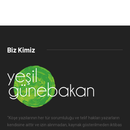
Biz Kimiz
"Köşe yazılarının her tür sorumluluğu ve telif hakları yazarların
kendisine aittir ve izin alınmadan, kaynak gösterilmeden iktibas