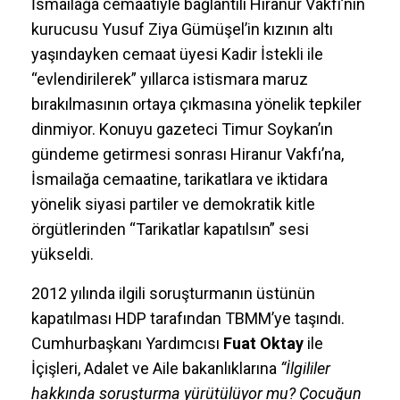
İsmailağa cemaatiyle bağlantılı Hiranur Vakfı’nın
kurucusu Yusuf Ziya Gümüşel’in kızının altı
yaşındayken cemaat üyesi Kadir İstekli ile
“evlendirilerek” yıllarca istismara maruz
bırakılmasının ortaya çıkmasına yönelik tepkiler
dinmiyor. Konuyu gazeteci Timur Soykan’ın
gündeme getirmesi sonrası Hiranur Vakfı’na,
İsmailağa cemaatine, tarikatlara ve iktidara
yönelik siyasi partiler ve demokratik kitle
örgütlerinden “Tarikatlar kapatılsın” sesi
yükseldi.
2012 yılında ilgili soruşturmanın üstünün
kapatılması HDP tarafından TBMM’ye taşındı.
Cumhurbaşkanı Yardımcısı
Fuat Oktay
ile
İçişleri, Adalet ve Aile bakanlıklarına
“İlgililer
hakkında soruşturma yürütülüyor mu? Çocuğun