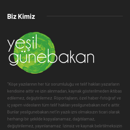
Biz Kimiz
"Köşe yazılarının her tür sorumluluğu ve telif hakları yazarların
kendisine aittir ve izin alınmadan, kaynak gösterilmeden iktibas
edilemez, değiştirilemez. Röportajların, özel haber-fotoğraf ve
iç yapım videoların tüm telif hakları yesilgunebakan.net'e aittir.
Bunlar yesilgunebakan.net'in yazılı izni olmaksızın ticari olarak
herhangi bir şekilde kopyalanamaz, dağıtılamaz,
değiştirilemez, yayınlanamaz. İzinsiz ve kaynak belirtilmeksizin