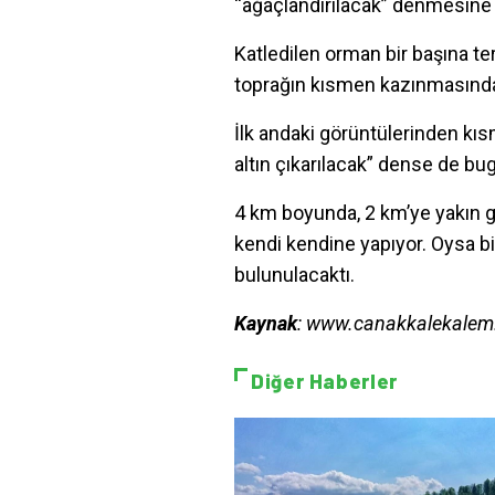
“ağaçlandırılacak” denmesine k
Katledilen orman bir başına te
toprağın kısmen kazınmasında
İlk andaki görüntülerinden kı
altın çıkarılacak” dense de bu
4 km boyunda, 2 km’ye yakın ge
kendi kendine yapıyor. Oysa b
bulunulacaktı.
Kaynak
: www.canakkalekale
Diğer Haberler