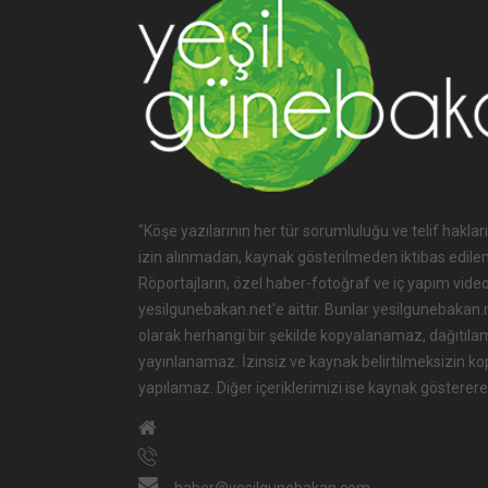
"Köşe yazılarının her tür sorumluluğu ve telif hakları
izin alınmadan, kaynak gösterilmeden iktibas edile
Röportajların, özel haber-fotoğraf ve iç yapım videol
yesilgunebakan.net'e aittir. Bunlar yesilgunebakan.net
olarak herhangi bir şekilde kopyalanamaz, dağıtıla
yayınlanamaz. İzinsiz ve kaynak belirtilmeksizin k
yapılamaz. Diğer içeriklerimizi ise kaynak göstererek
haber@yesilgunebakan.com