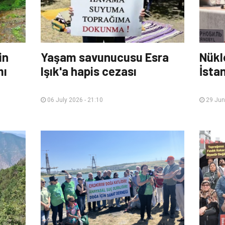
in
Yaşam savunucusu Esra
Nükl
mı
Işık'a hapis cezası
İsta
06 July 2026 - 21:10
29 Jun