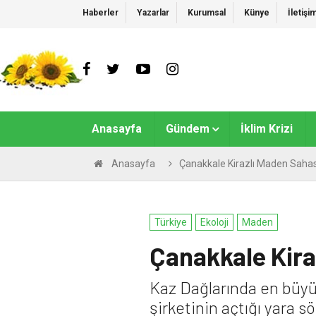
Haberler
Yazarlar
Kurumsal
Künye
İletişi
Anasayfa
Gündem
İklim Krizi
Anasayfa
Çanakkale Kirazlı Maden Sahası
Türkiye
Ekoloji
Maden
Çanakkale Kiraz
Kaz Dağlarında en büyü
şirketinin açtığı yara s