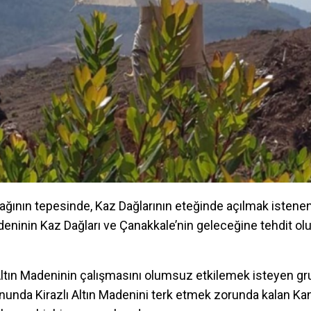
ğının tepesinde, Kaz Dağlarının eteğinde açılmak istene
adeninin Kaz Dağları ve Çanakkale’nin geleceğine tehdit ol
 Altın Madeninin çalışmasını olumsuz etkilemek isteyen grup
nunda Kirazlı Altın Madenini terk etmek zorunda kalan Kan