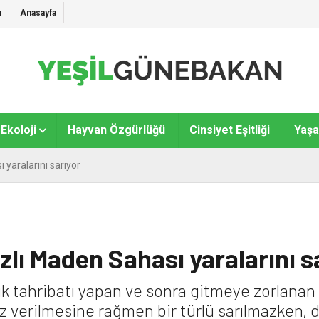
m
Anasayfa
Ekoloji
Hayvan Özgürlüğü
Cinsiyet Eşitliği
Yaş
 yaralarını sarıyor
lı Maden Sahası yaralarını s
k tahribatı yapan ve sonra gitmeye zorlana
öz verilmesine rağmen bir türlü sarılmazken, 