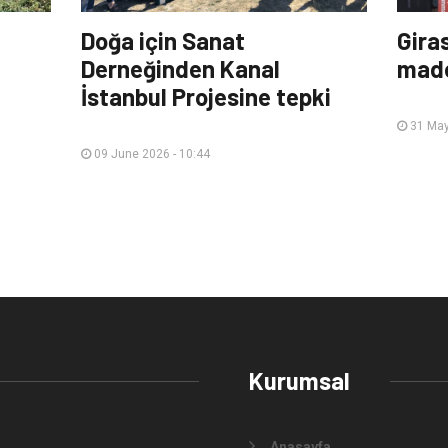
Doğa için Sanat
Gira
Derneğinden Kanal
made
İstanbul Projesine tepki
31 May
09 June 2026 - 10:44
Kurumsal
Anasayfa