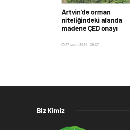
Artvin'de orman
niteliğindeki alanda
madene ÇED onayı
27 June 2026 - 20:37
Biz Kimiz