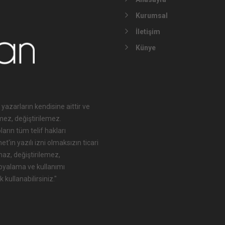
Kurumsal
İletişim
Künye
 yazarların kendisine aittir ve
mez, değiştirilemez.
arın tüm telif hakları
'in yazılı izni olmaksızın ticari
maz, değiştirilemez,
opyalama ve kullanımı
 kullanabilirsiniz."