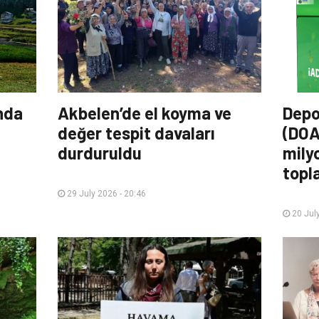
nda
Akbelen’de el koyma ve
Depo
değer tespit davaları
(DOA
durduruldu
mily
topl
29 July 2026 - 20:46
20 July