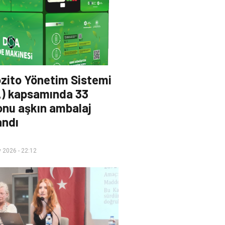
zito Yönetim Sistemi
) kapsamında 33
onu aşkın ambalaj
andı
 2026 - 22:12