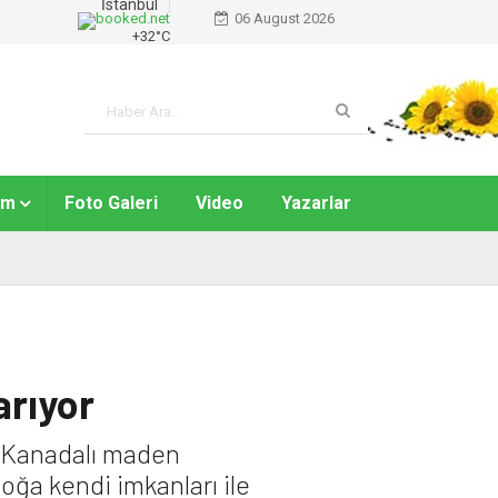
İstanbul
06 August 2026
+
32°
C
am
Foto Galeri
Video
Yazarlar
arıyor
n Kanadalı maden
doğa kendi imkanları ile