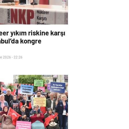
eer yıkım riskine karşı
nbul’da kongre
e 2026 - 22:26