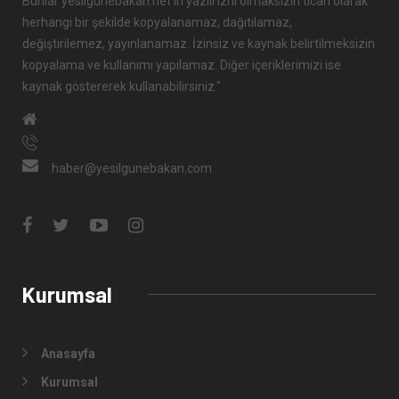
Bunlar yesilgunebakan.net'in yazılı izni olmaksızın ticari olarak
herhangi bir şekilde kopyalanamaz, dağıtılamaz,
değiştirilemez, yayınlanamaz. İzinsiz ve kaynak belirtilmeksizin
kopyalama ve kullanımı yapılamaz. Diğer içeriklerimizi ise
kaynak göstererek kullanabilirsiniz."
haber@yesilgunebakan.com
Kurumsal
Anasayfa
Kurumsal