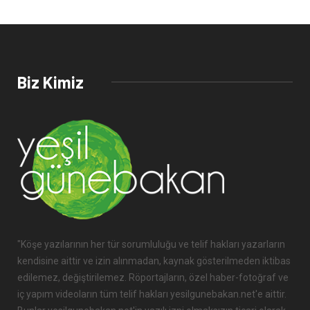
Biz Kimiz
"Köşe yazılarının her tür sorumluluğu ve telif hakları yazarların
kendisine aittir ve izin alınmadan, kaynak gösterilmeden iktibas
edilemez, değiştirilemez. Röportajların, özel haber-fotoğraf ve
iç yapım videoların tüm telif hakları yesilgunebakan.net'e aittir.