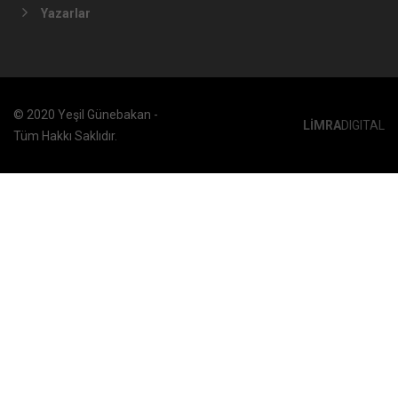
Yazarlar
© 2020 Yeşil Günebakan -
LİMRA
DIGITAL
Tüm Hakkı Saklıdır.