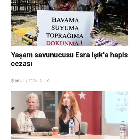
Cengiz Holding'in Artvin Murgul’da
doğa katliamı tehlikesi
07 July 2026 - 22:05
Yaşam savunucusu Esra Işık'a hapis
cezası