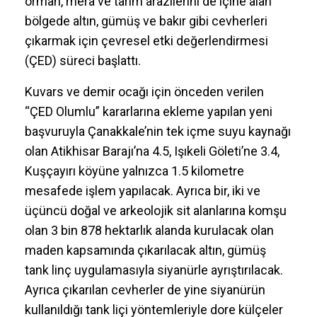
CVK Maden İşletmeleri, Kanada ortaklı Orta
Truva Madenciliğin hisselerini satın alarak
bünyesine geçirmesinin ardından Çanakkale’de
Kaz Dağlarına komşu Kuşçayır köyü mevkisinde
orman, mera ve tarım arazilerini de içine alan
bölgede altın, gümüş ve bakır gibi cevherleri
çıkarmak için çevresel etki değerlendirmesi
(ÇED) süreci başlattı.
Kuvars ve demir ocağı için önceden verilen
“ÇED Olumlu” kararlarına ekleme yapılan yeni
başvuruyla Çanakkale’nin tek içme suyu kaynağı
olan Atikhisar Barajı’na 4.5, Işıkeli Göleti’ne 3.4,
Kuşçayırı köyüne yalnızca 1.5 kilometre