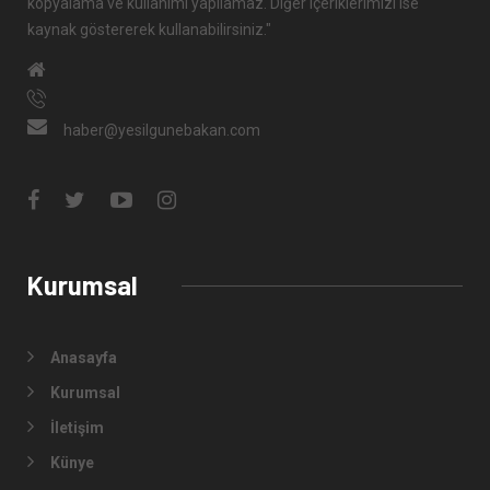
"Köşe yazılarının her tür sorumluluğu ve telif hakları yazarların
kendisine aittir ve izin alınmadan, kaynak gösterilmeden iktibas
edilemez, değiştirilemez. Röportajların, özel haber-fotoğraf ve
iç yapım videoların tüm telif hakları yesilgunebakan.net'e aittir.
Bunlar yesilgunebakan.net'in yazılı izni olmaksızın ticari olarak
herhangi bir şekilde kopyalanamaz, dağıtılamaz,
değiştirilemez, yayınlanamaz. İzinsiz ve kaynak belirtilmeksizin
kopyalama ve kullanımı yapılamaz. Diğer içeriklerimizi ise
kaynak göstererek kullanabilirsiniz."
haber@yesilgunebakan.com