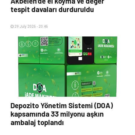
Akbelen’de el koyma ve değer
tespit davaları durduruldu
29 July 2026 - 20:46