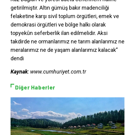
yakınlarında yine çok sayıda metalik madencilik
projesi yer almakta olup kümülatif etki
değerlendirmesi yapılmamıştır. Son yıllarda
Çanakkale sınırlarında yer alan TÜMAD, Cengiz
Holding, Koza Altın, Park Teknik ve bu ay
TÜMAD’a satılan yeni altın madeni projeleriyle
Kaz Dağları ve yöresi adeta cehennem haline
getirilmiştir. Altın gümüş bakır madenciliği
felaketine karşı sivil toplum örgütleri, emek ve
demokrasi örgütleri ve bölge halkı olarak
topyekûn seferberlik ilan edilmelidir. Aksi
takdirde ne ormanlarımız ne tarım alanlarımız ne
meralarımız ne de yaşam alanlarımız kalacak”
dendi
Kaynak
: www.cumhuriyet.com.tr