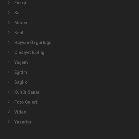
Kadın
Gençlik
Emek
İklim Krizi
Ekoloji
Gıda
Enerji
Su
Maden
Kent
Hayvan Özgürlüğü
Cinsiyet Eşitliği
Yaşam
Eğitim