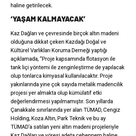
mesafede işlem yapılacak. Ayrıca bir, iki ve
üçüncü doğal ve arkeolojik sit alanlarına komşu
olan 3 bin 878 hektarlık alanda kurulacak olan
maden kapsamında çıkarılacak altın, gümüş
tank linç uygulamasıyla siyanürle ayrıştırılacak.
Ayrıca çıkarılan cevherler de yine siyanürün
kullanıldığı tank liçi yöntemleriyle dore külçeler
haline getirilecek.
‘YAŞAM KALMAYACAK’
Kaz Dağları ve çevresinde birçok altın madeni
olduğuna dikkat çeken Kazdağı Doğal ve
Kültürel Varlıkları Koruma Derneği yaptığı
açıklamada, “Proje kapsamında flotasyon ile
tank liçi yöntemi ile zenginleştirme de yapılacak
olup tonlarca kimyasal kullanılacaktır. Proje