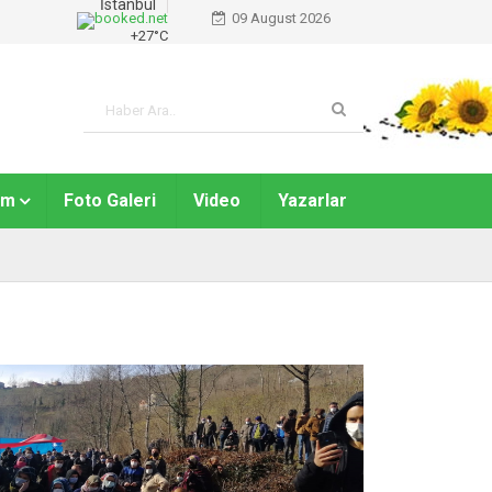
İstanbul
09 August 2026
+
27°
C
am
Foto Galeri
Video
Yazarlar