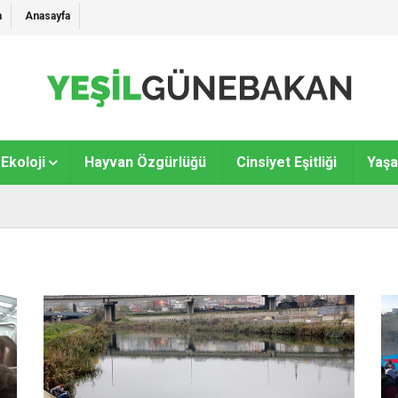
m
Anasayfa
Ekoloji
Hayvan Özgürlüğü
Cinsiyet Eşitliği
Yaş