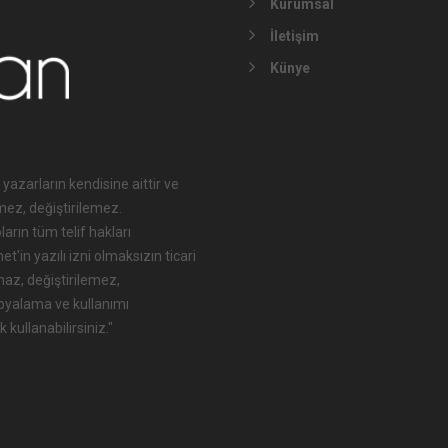
Kurumsal
İletişim
Künye
 yazarların kendisine aittir ve
mez, değiştirilemez.
arın tüm telif hakları
'in yazılı izni olmaksızın ticari
maz, değiştirilemez,
opyalama ve kullanımı
 kullanabilirsiniz."