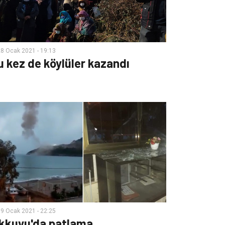
8 Ocak 2021 - 19:13
u kez de köylüler kazandı
9 Ocak 2021 - 22:25
kkuyu'da patlama