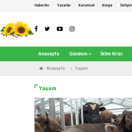
Haberler
Yazarlar
Kurumsal
Künye
İletişi
Anasayfa
Gündem
İklim Krizi
Anasayfa
Yaşam
Yaşam