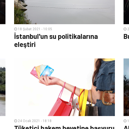
18 Şubat 2021 - 10:05
2
İstanbul'un su politikalarına
B
eleştiri
24 Ocak 2021 - 18:18
1
Tüketici hakem heyetine başvuru
A