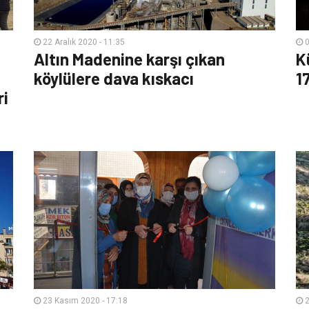
22 Aralık 2020 - 11:35
0
Altın Madenine karşı çıkan
K
köylülere dava kıskacı
17
ri
23 Kasım 2020 - 17:18
2