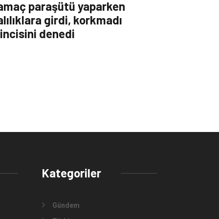
amaç paraşütü yaparken
alılıklara girdi, korkmadı
kincisini denedi
Kategoriler
Gündem