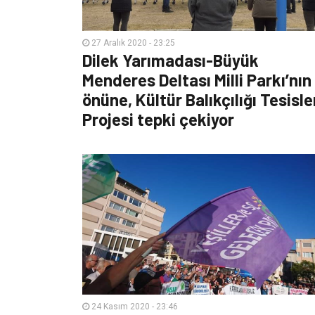
27 Aralık 2020 - 23:25
Dilek Yarımadası-Büyük
Menderes Deltası Milli Parkı’nın
önüne, Kültür Balıkçılığı Tesisle
Projesi tepki çekiyor
24 Kasım 2020 - 23:46