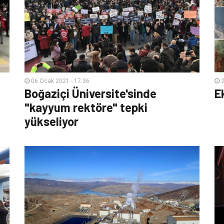
06 Ocak 2021 - 17:36
2
Boğaziçi Üniversite'sinde
E
"kayyum rektöre" tepki
yükseliyor