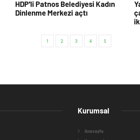
HDP'li Patnos Belediyesi Kadın
Y
Dinlenme Merkezi açtı
ç
i
1
2
3
4
5
Kurumsal
Anasayfa