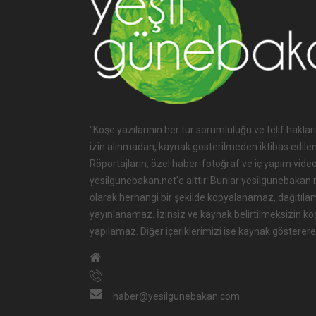
"Köşe yazılarının her tür sorumluluğu ve telif hakları
izin alınmadan, kaynak gösterilmeden iktibas edile
Röportajların, özel haber-fotoğraf ve iç yapım videol
yesilgunebakan.net'e aittir. Bunlar yesilgunebakan.net
olarak herhangi bir şekilde kopyalanamaz, dağıtıla
yayınlanamaz. İzinsiz ve kaynak belirtilmeksizin k
yapılamaz. Diğer içeriklerimizi ise kaynak göstererek
haber@yesilgunebakan.com